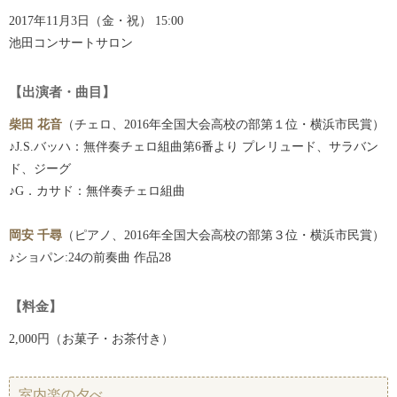
2017年11月3日（金・祝） 15:00
池田コンサートサロン
【出演者・曲目】
柴田 花音
（チェロ、2016年全国大会高校の部第１位・横浜市民賞）
♪J.S.バッハ：無伴奏チェロ組曲第6番より プレリュード、サラバン
ド、ジーグ
♪G．カサド：無伴奏チェロ組曲
岡安 千尋
（ピアノ、2016年全国大会高校の部第３位・横浜市民賞）
♪ショパン:24の前奏曲 作品28
【料金】
2,000円（お菓子・お茶付き）
室内楽の夕べ