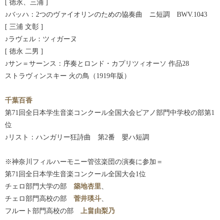
[ 徳永、三浦 ]
♪バッハ：2つのヴァイオリンのための協奏曲 ニ短調 BWV.1043
[ 三浦 文彰 ]
♪ラヴェル：ツィガーヌ
[ 徳永 二男 ]
♪サン＝サーンス：序奏とロンド・カプリツィオーソ 作品28
ストラヴィンスキー 火の鳥（1919年版）
千葉百香
第71回全日本学生音楽コンクール全国大会ピアノ部門中学校の部第1
位
♪リスト：ハンガリー狂詩曲 第2番 嬰ハ短調
※神奈川フィルハーモニー管弦楽団の演奏に参加＝
第71回全日本学生音楽コンクール全国大会1位
チェロ部門大学の部
築地杏里
、
チェロ部門高校の部
菅井瑛斗
、
フルート部門高校の部
上畠由梨乃