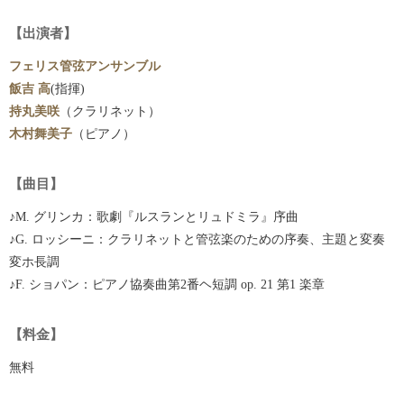
【出演者】
フェリス管弦アンサンブル
飯吉 高
(指揮)
持丸美咲
（クラリネット）
木村舞美子
（ピアノ）
【曲目】
♪M. グリンカ：歌劇『ルスランとリュドミラ』序曲
♪G. ロッシーニ：クラリネットと管弦楽のための序奏、主題と変奏
変ホ長調
♪F. ショパン：ピアノ協奏曲第2番ヘ短調 op. 21 第1 楽章
【料金】
無料