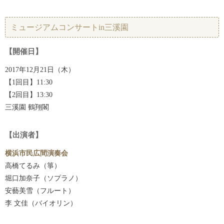
ミュージアムコンサートin三溪園
【開催日】
2017年12月21日（木）
【1回目】11:30
【2回目】13:30
三溪園 鶴翔閣
【出演者】
横浜市民広間演奏会
高橋てるみ（箏）
堀口加奈子（ソプラノ）
安藝美雪（フルート）
李 文佳（バイオリン）