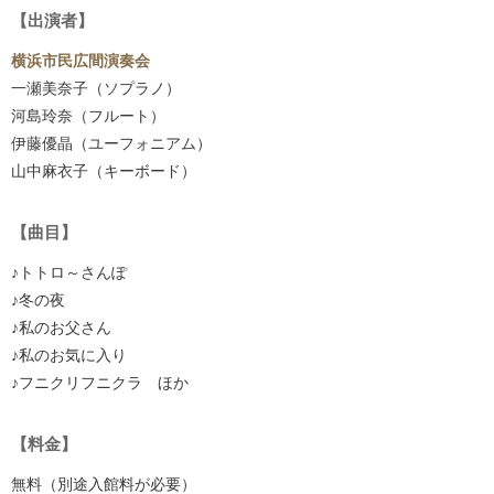
【出演者】
横浜市民広間演奏会
一瀬美奈子（ソプラノ）
河島玲奈（フルート）
伊藤優晶（ユーフォニアム）
山中麻衣子（キーボード）
【曲目】
♪トトロ～さんぽ
♪冬の夜
♪私のお父さん
♪私のお気に入り
♪フニクリフニクラ ほか
【料金】
無料（別途入館料が必要）