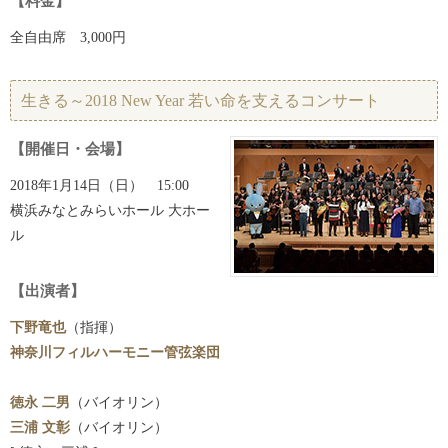
【料金】
全自由席 3,000円
生きる～2018 New Year 若い命を支えるコンサート
【開催日・会場】
2018年1月14日（日） 15:00
横浜みなとみらいホール 大ホー
ル
【出演者】
下野竜也
（指揮）
神奈川フィルハーモニー管弦楽団
徳永 二男
（バイオリン）
三浦 文彰
（バイオリン）