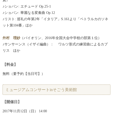
賞）
♪ショパン: エチュード Op.25-1
♪ショパン: 華麗なる変奏曲 Op.12
♪リスト: 巡礼の年第2年「イタリア」S.161より「ペトラルカのソネ
ット第104番」ほか
外村 理紗
（バイオリン、2016年全国大会中学校の部第１位）
♪サンサーンス（イザイ編曲）： ワルツ形式の練習曲によるカプ
リス ほか
【料金】
無料（要予約【当日可】）
ミュージアムコンサートinそごう美術館
【開催日】
2017年11月12日（日） 14:00