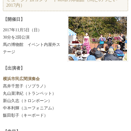
2017内）
【開催日】
2017年11月5日（日）
30分を2回公演
馬の博物館 イベント内屋外ス
テージ
【出演者】
横浜市民広間演奏会
髙井千慧子（ソプラノ）
丸山菜津紀（トランペット）
新山久志（トロンボーン）
中本利輝（ユーフォニアム）
飯田彰子（キーボード）