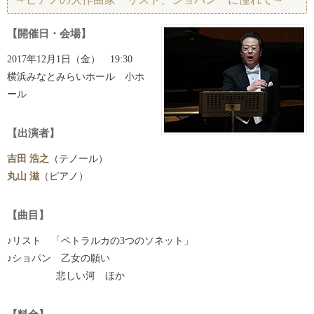
【開催日・会場】
2017年12月1日（金） 19:30
横浜みなとみらいホール 小ホ
ール
【出演者】
吉田 浩之
（テノール）
丸山 滋
（ピアノ）
【曲目】
♪リスト 「ペトラルカの3つのソネット」
♪ショパン 乙女の願い
悲しい河 ほか