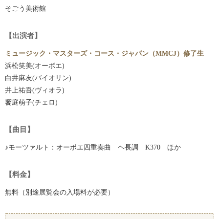
そごう美術館
【出演者】
ミュージック・マスターズ・コース・ジャパン（MMCJ）修了生
浜松笑美(オーボエ)
白井麻友(バイオリン)
井上祐吾(ヴィオラ)
饗庭萌子(チェロ)
【曲目】
♪モーツァルト：オーボエ四重奏曲 ヘ長調 K370 ほか
【料金】
無料（別途展覧会の入場料が必要）