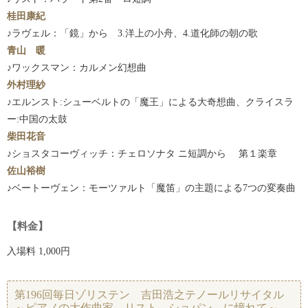
桂田康紀
♪ラヴェル：「鏡」から 3.洋上の小舟、4.道化師の朝の歌
青山 暖
♪ワックスマン：カルメン幻想曲
外村理紗
♪エルンスト:シューベルトの「魔王」による大奇想曲、クライスラ
ー:中国の太鼓
柴田花音
♪ショスタコーヴィッチ：チェロソナタ ニ短調から 第１楽章
佐山裕樹
♪ベートーヴェン：モーツァルト「魔笛」の主題による7つの変奏曲
【料金】
入場料 1,000円
第196回毎日ゾリステン 吉田浩之テノールリサイタル
～ピアノの大作曲家 リスト、ショパン に憧れて～