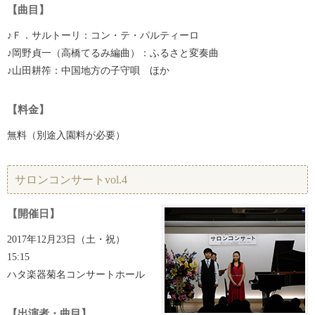
【曲目】
♪Ｆ．サルトーリ：コン・テ・パルティーロ
♪岡野貞一（高橋てるみ編曲）：ふるさと変奏曲
♪山田耕筰：中国地方の子守唄 ほか
【料金】
無料（別途入園料が必要）
サロンコンサートvol.4
【開催日】
2017年12月23日（土・祝）
15:15
ハタ楽器菊名コンサートホール
【出演者・曲目】