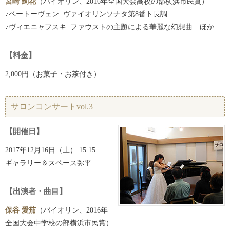
宮崎 絢花
（バイオリン、2016年全国大会高校の部横浜市民賞）
♪ベートーヴェン: ヴァイオリンソナタ第8番ト長調
♪ヴィエニャフスキ: ファウストの主題による華麗な幻想曲 ほか
【料金】
2,000円（お菓子・お茶付き）
サロンコンサートvol.3
【開催日】
2017年12月16日（土） 15:15
ギャラリー＆スペース弥平
【出演者・曲目】
保谷 愛茄
（バイオリン、2016年
全国大会中学校の部横浜市民賞）