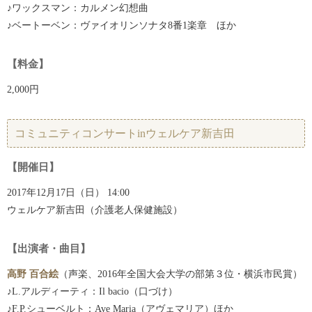
♪ワックスマン：カルメン幻想曲
♪ベートーベン：ヴァイオリンソナタ8番1楽章 ほか
【料金】
2,000円
コミュニティコンサートinウェルケア新吉田
【開催日】
2017年12月17日（日） 14:00
ウェルケア新吉田（介護老人保健施設）
【出演者・曲目】
高野 百合絵
（声楽、2016年全国大会大学の部第３位・横浜市民賞）
♪L.アルディーティ：Il bacio（口づけ）
♪F.P.シューベルト：Ave Maria（アヴェマリア）ほか