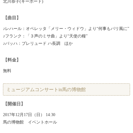
北川恭子(キーボード)
【曲目】
♪レハール：オペレッタ「メリー・ウィドウ」より“何事もパリ風に”
♪フランク：「３声のミサ曲」より“天使の糧”
♪バッハ：プレリュード ハ長調 ほか
【料金】
無料
ミュージアムコンサートin馬の博物館
【開催日】
2017年12月17日（日） 14:30
馬の博物館 イベントホール