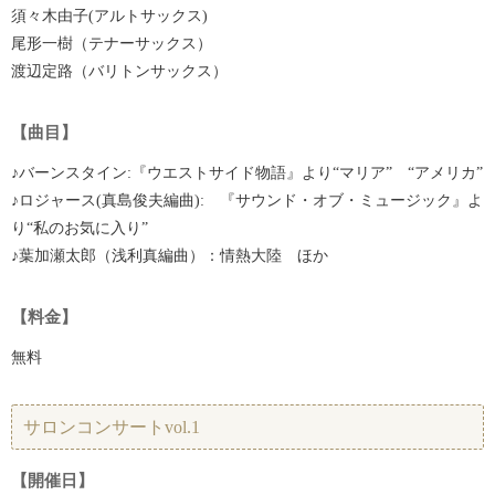
須々木由子(アルトサックス)
尾形一樹（テナーサックス）
渡辺定路（バリトンサックス）
【曲目】
♪バーンスタイン:『ウエストサイド物語』より“マリア” “アメリカ”
♪ロジャース(真島俊夫編曲): 『サウンド・オブ・ミュージック』よ
り“私のお気に入り”
♪葉加瀬太郎（浅利真編曲）：情熱大陸 ほか
【料金】
無料
サロンコンサートvol.1
【開催日】