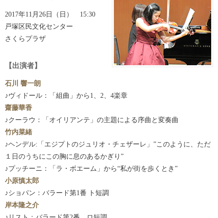
2017年11月26日（日） 15:30
戸塚区民文化センター
さくらプラザ
【出演者】
石川 響一朗
♪ヴィドール：「組曲」から1、2、4楽章
齋藤華香
♪クーラウ：「オイリアンテ」の主題による序曲と変奏曲
竹内菜緒
♪ヘンデル:「エジプトのジュリオ・チェザーレ」”このように、ただ
１日のうちにこの胸に息のあるかぎり”
♪プッチーニ：「ラ・ボエーム」から“私が街を歩くとき”
小原慎太郎
♪ショパン：バラード第1番 ト短調
岸本隆之介
♪リスト：バラード第2番 ロ短調