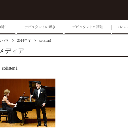
の誕生
デビュタントの輝き
デビュタントの躍動
フレン
コハマ
2014年度
solisten1
1位入賞者によるコンサー
ト
メディア
第204回毎日ゾリステン
solisten1
生きる 2026