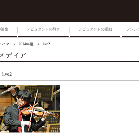
の誕生
デビュタントの輝き
デビュタントの躍動
フレン
コハマ
2014年度
live2
1位入賞者によるコンサー
ト
メディア
第204回毎日ゾリステン
live2
生きる 2026