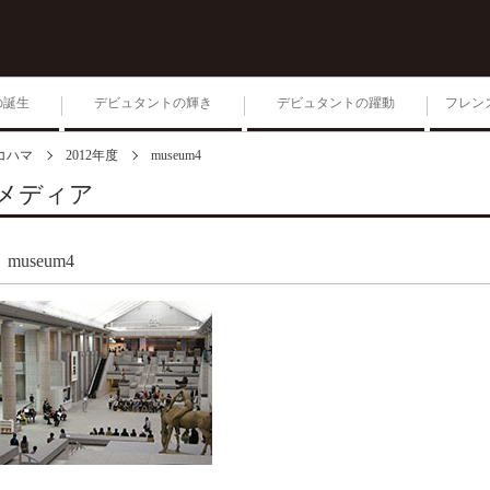
の誕生
デビュタントの輝き
デビュタントの躍動
フレン
コハマ
2012年度
museum4
1位入賞者によるコンサー
ト
メディア
第204回毎日ゾリステン
museum4
生きる 2026