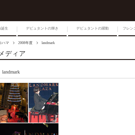
の誕生
デビュタントの輝き
デビュタントの躍動
フレン
コハマ
2008年度
landmark
1位入賞者によるコンサー
ト
メディア
第204回毎日ゾリステン
landmark
生きる 2026