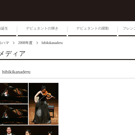
の誕生
デビュタントの輝き
デビュタントの躍動
フレン
コハマ
2008年度
hibikikanaderu
1位入賞者によるコンサー
ト
メディア
第204回毎日ゾリステン
hibikikanaderu
生きる 2026