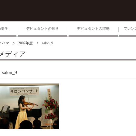
の誕生
デビュタントの輝き
デビュタントの躍動
フレン
コハマ
2007年度
salon_9
1位入賞者によるコンサー
ト
メディア
第204回毎日ゾリステン
salon_9
生きる 2026