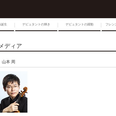
の誕生
デビュタントの輝き
デビュタントの躍動
フレン
1位入賞者によるコンサー
ト
メディア
第204回毎日ゾリステン
山本 周
生きる 2026